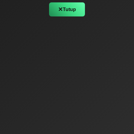
✕
Tutup